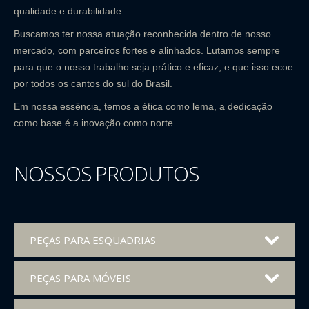
qualidade e durabilidade.
Buscamos ter nossa atuação reconhecida dentro de nosso
mercado, com parceiros fortes e alinhados. Lutamos sempre
para que o nosso trabalho seja prático e eficaz, e que isso ecoe
por todos os cantos do sul do Brasil.
Em nossa essência, temos a ética como lema, a dedicação
como base é a inovação como norte.
NOSSOS PRODUTOS
PEÇAS PARA ESQUADRIAS
PEÇAS PARA MÓVEIS
Acessórios para esquadrias de madeira e ferro