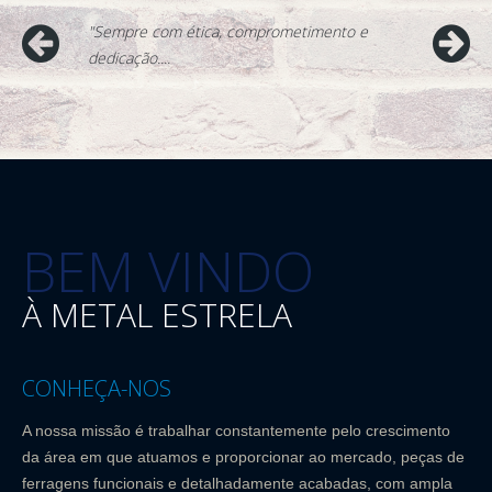
e da
"Sempre com ética, comprometimento e
"Estamos
dedicação....
inovação..
Previous
Next
BEM VINDO
À METAL ESTRELA
CONHEÇA-NOS
A nossa missão é trabalhar constantemente pelo crescimento
da área em que atuamos e proporcionar ao mercado, peças de
ferragens funcionais e detalhadamente acabadas, com ampla